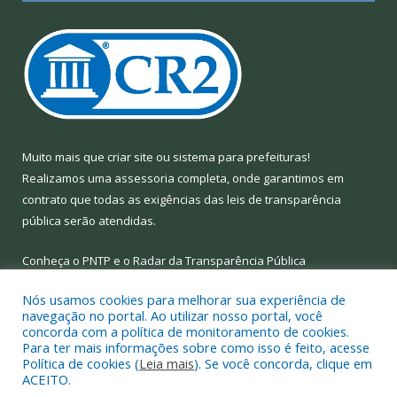
Muito mais que
criar site
ou
sistema para prefeituras
!
Realizamos uma
assessoria
completa, onde garantimos em
contrato que todas as exigências das
leis de transparência
pública
serão atendidas.
Conheça o
PNTP
e o
Radar da Transparência Pública
Nós usamos cookies para melhorar sua experiência de
navegação no portal. Ao utilizar nosso portal, você
concorda com a política de monitoramento de cookies.
Para ter mais informações sobre como isso é feito, acesse
Todos os direitos reservados a Prefeitura Municipal de Limoeiro
Política de cookies (
Leia mais
). Se você concorda, clique em
do Ajuru.
ACEITO.