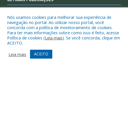
Consulta Pública – PPA 2026–2029 – Limoeiro do Ajuru/PA
Nós usamos cookies para melhorar sua experiência de
navegação no portal. Ao utilizar nosso portal, você
concorda com a política de monitoramento de cookies.
Regimento Interno da 13ª Conferência Municipal de Assistência
Para ter mais informações sobre como isso é feito, acesse
Social de Limoeiro do Ajuru
Política de cookies (
Leia mais
). Se você concorda, clique em
ACEITO.
3ª Conferência Municipal de Meio Ambiente
ACEITO
Leia mais
DESENVOLVIDO POR CR2
Muito mais que
criar site
ou
sistema para prefeituras
!
Realizamos uma
assessoria
completa, onde garantimos em