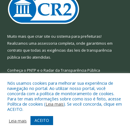
Muito mais que
criar site
ou
sistema para prefeituras
!
Realizamos uma
assessoria
completa, onde garantimos em
contrato que todas as exigências das
leis de transparência
pública
serão atendidas.
Conheça o
PNTP
e o
Radar da Transparência Pública
Nós usamos cookies para melhorar sua experiência de
navegação no portal. Ao utilizar nosso portal, você
concorda com a política de monitoramento de cookies.
Para ter mais informações sobre como isso é feito, acesse
Todos os direitos reservados a Prefeitura Municipal de Limoeiro
Política de cookies (
Leia mais
). Se você concorda, clique em
do Ajuru.
ACEITO.
Mapa do Site
Acessar Área Administrativa
ACEITO
Leia mais
Acessar Webmail