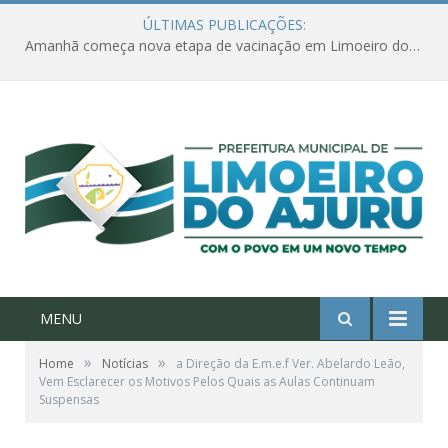
ÚLTIMAS PUBLICAÇÕES:
Amanhã começa nova etapa de vacinação em Limoeiro do Ajuru para idosos com 65 ou mais
MENU
»
»
Home
Notícias
a Direção da E.m.e.f Ver. Abelardo Leão,
Vem Esclarecer os Motivos Pelos Quais as Aulas Continuam
Suspensas