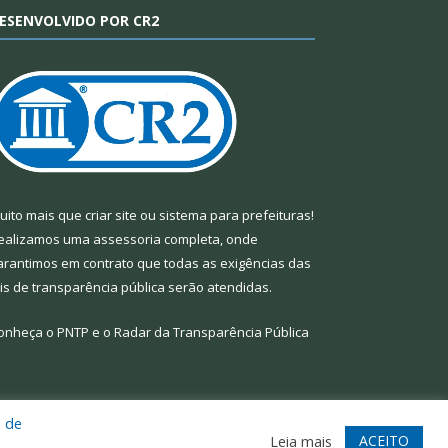
ESENVOLVIDO POR CR2
uito mais que
criar site
ou
sistema para prefeituras
!
ealizamos uma
assessoria
completa, onde
arantimos em contrato que todas as exigências das
eis de transparência pública
serão atendidas.
onheça o
PNTP
e o
Radar da Transparência Pública
a de
te
Acessar Área Administrativa
Acessar Webmail
ACEITO
Leia mais