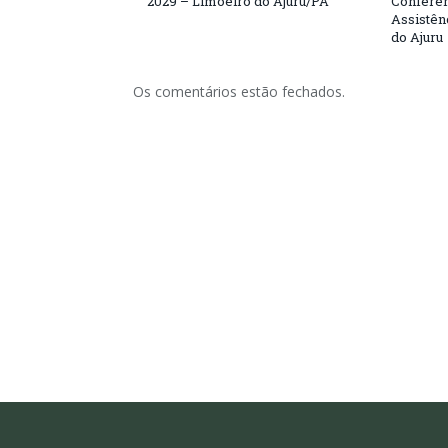
2029 – Limoeiro do Ajuru/PA
Conferên
Assistên
do Ajuru
Os comentários estão fechados.