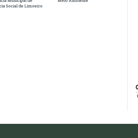
cia Municipal de
Meio Ambiente
cia Social de Limoeiro