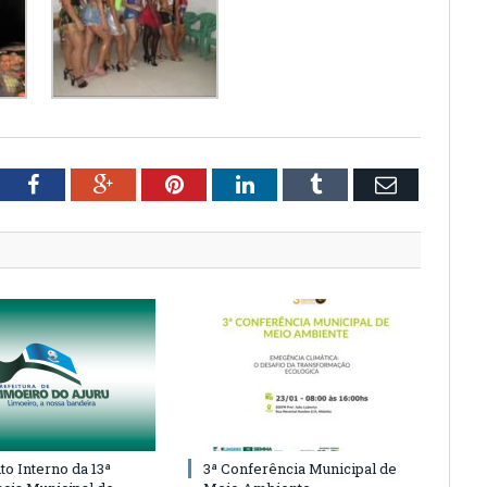
tter
Facebook
Google+
Pinterest
LinkedIn
Tumblr
Email
o Interno da 13ª
3ª Conferência Municipal de