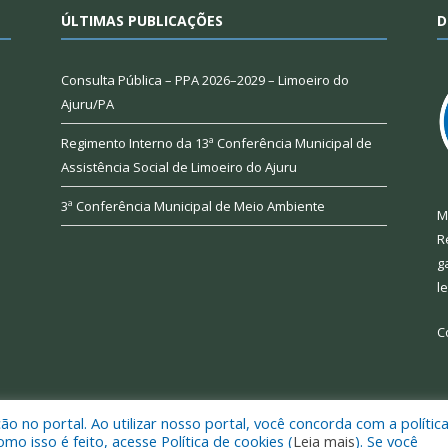
ÚLTIMAS PUBLICAÇÕES
D
Consulta Pública – PPA 2026–2029 – Limoeiro do
Ajuru/PA
Regimento Interno da 13ª Conferência Municipal de
Assistência Social de Limoeiro do Ajuru
3ª Conferência Municipal de Meio Ambiente
M
R
g
l
C
 no portal. Ao utilizar nosso portal, você concorda com a polític
 de Limoeiro do Ajuru.
Mapa do Si
 isso é feito, acesse Política de cookies (
Leia mais
). Se você