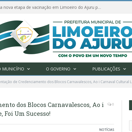
Amanhã começa nova etapa de vacinação em Limoeiro do Ajuru para idosos com 65 ou mais
 MUNICÍPIO
O GOVERNO
PUBLICAÇÕES
ntação de Credenciamento dos Blocos Carnavalescos, Ao i Carnaval Cultural L
ento dos Blocos Carnavalescos, Ao i
0
, Foi Um Sucesso!
NOTÍCIAS