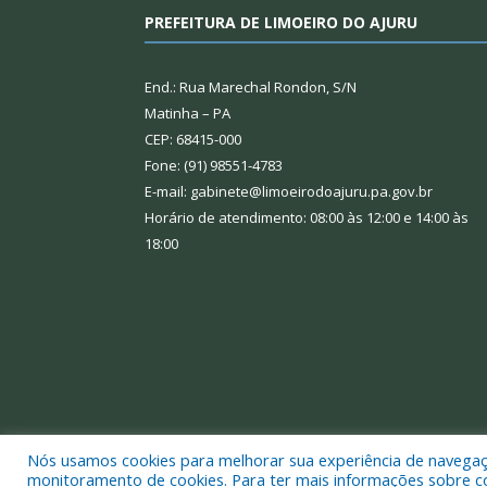
PREFEITURA DE LIMOEIRO DO AJURU
End.: Rua Marechal Rondon, S/N
Matinha – PA
CEP: 68415-000
Fone: (91) 98551-4783
E-mail: gabinete@limoeirodoajuru.pa.gov.br
Horário de atendimento: 08:00 às 12:00 e 14:00 às
18:00
Nós usamos cookies para melhorar sua experiência de navegação
Todos os direitos reservados a Prefeitura Municipal
monitoramento de cookies. Para ter mais informações sobre como