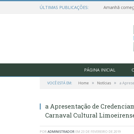
ÚLTIMAS PUBLICAÇÕES:
PÁGINA INICIAL
O
»
»
VOCÊ ESTÁ EM:
Home
Notícias
a Aprese
a Apresentação de Credenciam
Carnaval Cultural Limoeirense
POR
ADMINISTRADOR
EM
23 DE FEVEREIRO DE 2019