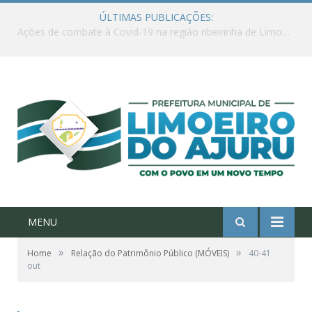
ÚLTIMAS PUBLICAÇÕES:
Ações de combate à Covid-19 na região ribeirinha de Limoeiro do Ajuru continuam
MENU
»
»
Home
Relação do Patrimônio Público (MÓVEIS)
40-41
out