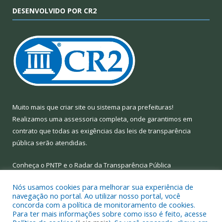
DESENVOLVIDO POR CR2
Muito mais que
criar site
ou
sistema para prefeituras
!
Realizamos uma
assessoria
completa, onde garantimos em
contrato que todas as exigências das
leis de transparência
pública
serão atendidas.
Conheça o
PNTP
e o
Radar da Transparência Pública
Nós usamos cookies para melhorar sua experiência de
navegação no portal. Ao utilizar nosso portal, você
concorda com a política de monitoramento de cookies.
Para ter mais informações sobre como isso é feito, acesse
Todos os direitos reservados a Prefeitura Municipal de Limoeiro