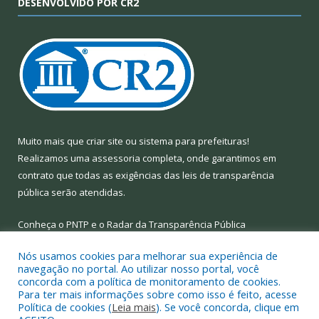
DESENVOLVIDO POR CR2
Muito mais que
criar site
ou
sistema para prefeituras
!
Realizamos uma
assessoria
completa, onde garantimos em
contrato que todas as exigências das
leis de transparência
pública
serão atendidas.
Conheça o
PNTP
e o
Radar da Transparência Pública
Nós usamos cookies para melhorar sua experiência de
navegação no portal. Ao utilizar nosso portal, você
concorda com a política de monitoramento de cookies.
Para ter mais informações sobre como isso é feito, acesse
Todos os direitos reservados a Prefeitura Municipal de Limoeiro
Política de cookies (
Leia mais
). Se você concorda, clique em
do Ajuru.