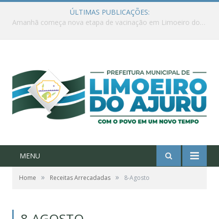
ÚLTIMAS PUBLICAÇÕES:
Ações de combate à Covid-19 na região ribeirinha de Limoeiro do Ajuru continuam
MENU
»
»
Home
Receitas Arrecadadas
8-Agosto
8-AGOSTO