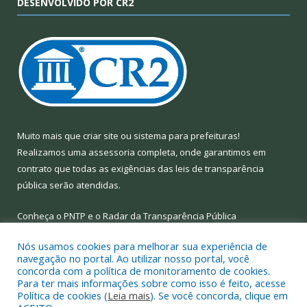
DESENVOLVIDO POR CR2
Muito mais que
criar site
ou
sistema para prefeituras
!
Realizamos uma
assessoria
completa, onde garantimos em
contrato que todas as exigências das
leis de transparência
pública
serão atendidas.
Conheça o
PNTP
e o
Radar da Transparência Pública
Nós usamos cookies para melhorar sua experiência de
navegação no portal. Ao utilizar nosso portal, você
concorda com a política de monitoramento de cookies.
Para ter mais informações sobre como isso é feito, acesse
Todos os direitos reservados a Prefeitura Municipal de Limoeiro
Política de cookies (
Leia mais
). Se você concorda, clique em
do Ajuru.