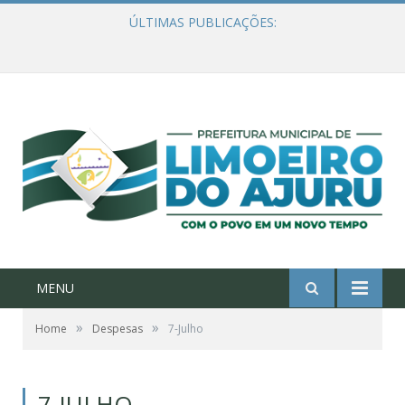
ÚLTIMAS PUBLICAÇÕES:
Ações de combate à Covid-19 na região ribeirinha de Limoeiro do Ajuru continuam
MENU
»
»
Home
Despesas
7-Julho
7-JULHO