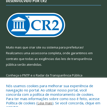
DESENVOLVIDO POR CR2
Muito mais que
criar site
ou
sistema para prefeituras
!
Realizamos uma
assessoria
completa, onde garantimos em
contrato que todas as exigências das
leis de transparência
pública
serão atendidas.
Conheça o
PNTP
e o
Radar da Transparência Pública
Nós usamos cookies para melhorar sua experiência de
navegação no portal. Ao utilizar nosso portal, você
concorda com a política de monitoramento de cookies.
Para ter mais informações sobre como isso é feito, acesse
Todos os direitos reservados a Prefeitura Municipal de Limoeiro
Política de cookies (
Leia mais
). Se você concorda, clique em
do Ajuru.