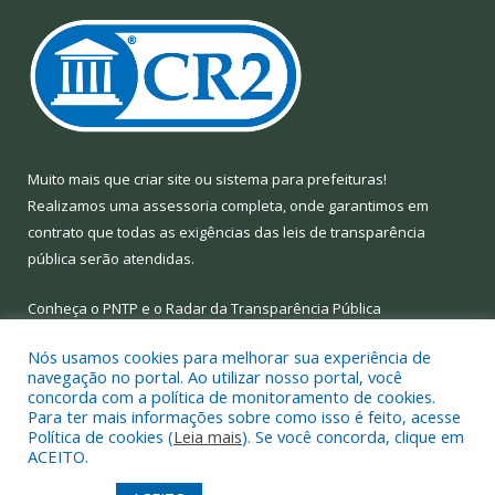
Muito mais que
criar site
ou
sistema para prefeituras
!
Realizamos uma
assessoria
completa, onde garantimos em
contrato que todas as exigências das
leis de transparência
pública
serão atendidas.
Conheça o
PNTP
e o
Radar da Transparência Pública
Nós usamos cookies para melhorar sua experiência de
navegação no portal. Ao utilizar nosso portal, você
concorda com a política de monitoramento de cookies.
Para ter mais informações sobre como isso é feito, acesse
Todos os direitos reservados a Prefeitura Municipal de Limoeiro
Política de cookies (
Leia mais
). Se você concorda, clique em
do Ajuru.
ACEITO.