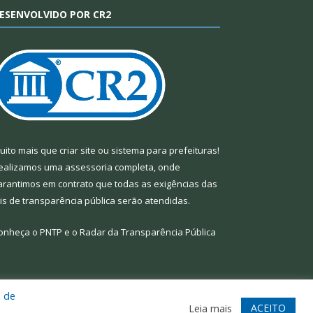
ESENVOLVIDO POR CR2
uito mais que
criar site
ou
sistema para prefeituras
!
ealizamos uma
assessoria
completa, onde
arantimos em contrato que todas as exigências das
eis de transparência pública
serão atendidas.
onheça o
PNTP
e o
Radar da Transparência Pública
a de
te
Acessar Área Administrativa
Acessar Webmail
ACEITO
Leia mais