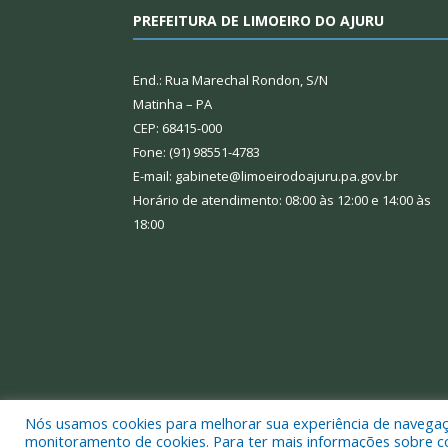
PREFEITURA DE LIMOEIRO DO AJURU
End.: Rua Marechal Rondon, S/N
Matinha – PA
CEP: 68415-000
Fone: (91) 98551-4783
E-mail: gabinete@limoeirodoajuru.pa.gov.br
Horário de atendimento: 08:00 às 12:00 e 14:00 às
18:00
Nós usamos cookies para melhorar sua experiência de navegação
Todos os direitos reservados a Prefeitura Municipal
monitoramento de cookies. Para ter mais informações sobre como