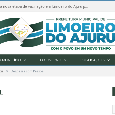
Amanhã começa nova etapa de vacinação em Limoeiro do Ajuru para idosos com 65 ou mais
 MUNICÍPIO
O GOVERNO
PUBLICAÇÕES
»
cia
Despesas com Pessoal
L