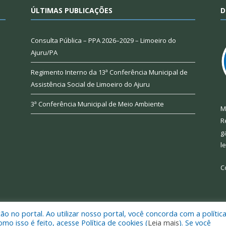
ÚLTIMAS PUBLICAÇÕES
D
Consulta Pública – PPA 2026–2029 – Limoeiro do
Ajuru/PA
Regimento Interno da 13ª Conferência Municipal de
Assistência Social de Limoeiro do Ajuru
3ª Conferência Municipal de Meio Ambiente
M
R
g
l
C
 no portal. Ao utilizar nosso portal, você concorda com a polític
 de Limoeiro do Ajuru.
Mapa do Si
 isso é feito, acesse Política de cookies (
Leia mais
). Se você