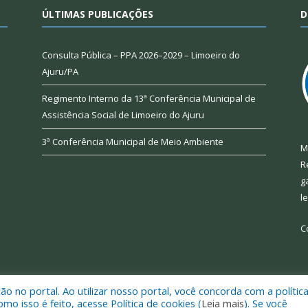
ÚLTIMAS PUBLICAÇÕES
D
Consulta Pública – PPA 2026–2029 – Limoeiro do
Ajuru/PA
Regimento Interno da 13ª Conferência Municipal de
Assistência Social de Limoeiro do Ajuru
3ª Conferência Municipal de Meio Ambiente
M
R
g
l
C
 no portal. Ao utilizar nosso portal, você concorda com a polític
 de Limoeiro do Ajuru.
Mapa do Si
 isso é feito, acesse Política de cookies (
Leia mais
). Se você