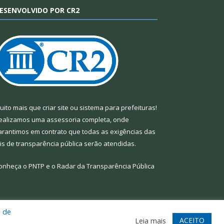
ESENVOLVIDO POR CR2
uito mais que
criar site
ou
sistema para prefeituras
!
ealizamos uma
assessoria
completa, onde
arantimos em contrato que todas as exigências das
eis de transparência pública
serão atendidas.
onheça o
PNTP
e o
Radar da Transparência Pública
a de
te
Acessar Área Administrativa
Acessar Webmail
ACEITO
Leia mais