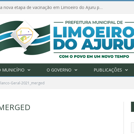
Amanhã começa nova etapa de vacinação em Limoeiro do Ajuru para idosos com 65 ou mais
 MUNICÍPIO
O GOVERNO
PUBLICAÇÕES
lanco-Geral-2021_merged
_MERGED