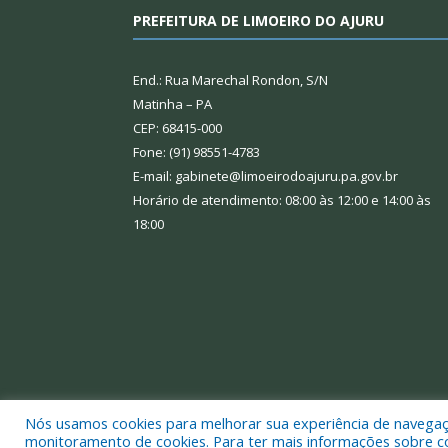
PREFEITURA DE LIMOEIRO DO AJURU
End.: Rua Marechal Rondon, S/N
Matinha – PA
CEP: 68415-000
Fone: (91) 98551-4783
E-mail: gabinete@limoeirodoajuru.pa.gov.br
Horário de atendimento: 08:00 às 12:00 e 14:00 às
18:00
Nós usamos cookies para melhorar sua experiência de navegação
Todos os direitos reservados a Prefeitura Municipal
monitoramento de cookies. Para ter mais informações sobre como