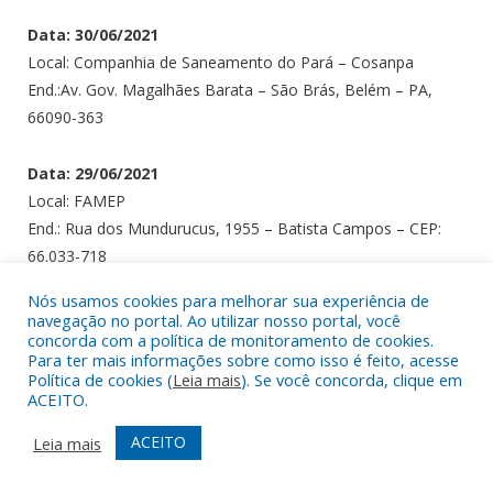
Data: 30/06/2021
Local: Companhia de Saneamento do Pará – Cosanpa
End.:Av. Gov. Magalhães Barata – São Brás, Belém – PA,
66090-363
Data: 29/06/2021
Local: FAMEP
End.: Rua dos Mundurucus, 1955 – Batista Campos – CEP:
66.033-718
Nós usamos cookies para melhorar sua experiência de
Data: 21/06/2021 a 23/06/2021
navegação no portal. Ao utilizar nosso portal, você
Local: FAMEP
concorda com a política de monitoramento de cookies.
Para ter mais informações sobre como isso é feito, acesse
End.: Rua dos Mundurucus, 1955 – Batista Campos – CEP:
Política de cookies (
Leia mais
). Se você concorda, clique em
66.033-718
ACEITO.
ACEITO
Leia mais
Data: 02/06/2021
Departamento de trânsito do Estado do Pará