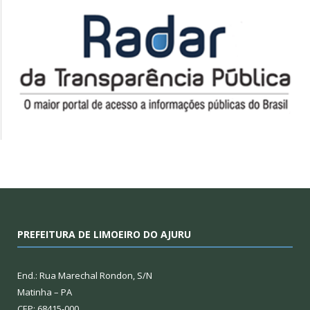
PREFEITURA DE LIMOEIRO DO AJURU
End.: Rua Marechal Rondon, S/N
Matinha – PA
CEP: 68415-000