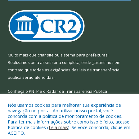
Muito mais que
criar site
ou
sistema para prefeituras
!
Realizamos uma
assessoria
completa, onde garantimos em
contrato que todas as exigências das
leis de transparência
pública
serão atendidas.
Conheça o
PNTP
e o
Radar da Transparência Pública
Nós usamos cookies para melhorar sua experiência de
navegação no portal. Ao utilizar nosso portal, você
concorda com a política de monitoramento de cookies.
Para ter mais informações sobre como isso é feito, acesse
Todos os direitos reservados a Prefeitura Municipal de Limoeiro
Política de cookies (
Leia mais
). Se você concorda, clique em
do Ajuru.
ACEITO.