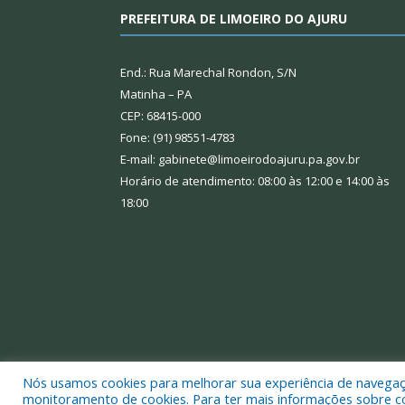
PREFEITURA DE LIMOEIRO DO AJURU
End.: Rua Marechal Rondon, S/N
Matinha – PA
CEP: 68415-000
Fone: (91) 98551-4783
E-mail: gabinete@limoeirodoajuru.pa.gov.br
Horário de atendimento: 08:00 às 12:00 e 14:00 às
18:00
Nós usamos cookies para melhorar sua experiência de navegação
Todos os direitos reservados a Prefeitura Municipal
monitoramento de cookies. Para ter mais informações sobre como