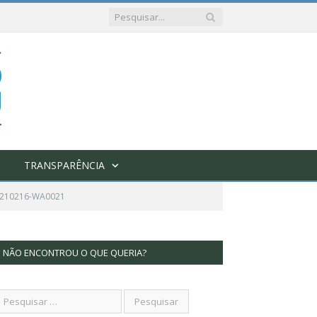
TRANSPARÊNCIA
0210216-WA0021
NÃO ENCONTROU O QUE QUERIA?