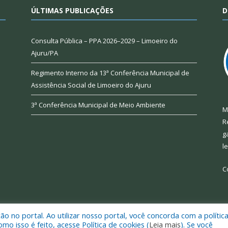
ÚLTIMAS PUBLICAÇÕES
D
Consulta Pública – PPA 2026–2029 – Limoeiro do
Ajuru/PA
Regimento Interno da 13ª Conferência Municipal de
Assistência Social de Limoeiro do Ajuru
3ª Conferência Municipal de Meio Ambiente
M
R
g
l
C
 no portal. Ao utilizar nosso portal, você concorda com a polític
 de Limoeiro do Ajuru.
Mapa do Si
 isso é feito, acesse Política de cookies (
Leia mais
). Se você