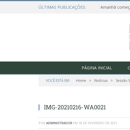
ÚLTIMAS PUBLICAÇÕES:
PÁGINA INICIAL
O
»
»
VOCÊ ESTÁ EM:
Home
Notícias
Sessão S
IMG-20210216-WA0021
POR
ADMINISTRADOR
EM
18 DE FEVEREIRO DE 2021