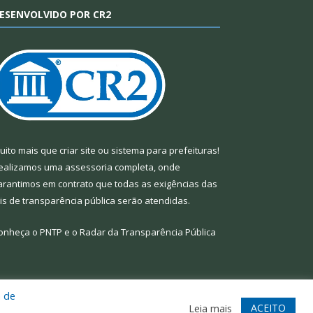
ESENVOLVIDO POR CR2
uito mais que
criar site
ou
sistema para prefeituras
!
ealizamos uma
assessoria
completa, onde
arantimos em contrato que todas as exigências das
eis de transparência pública
serão atendidas.
onheça o
PNTP
e o
Radar da Transparência Pública
a de
te
Acessar Área Administrativa
Acessar Webmail
ACEITO
Leia mais