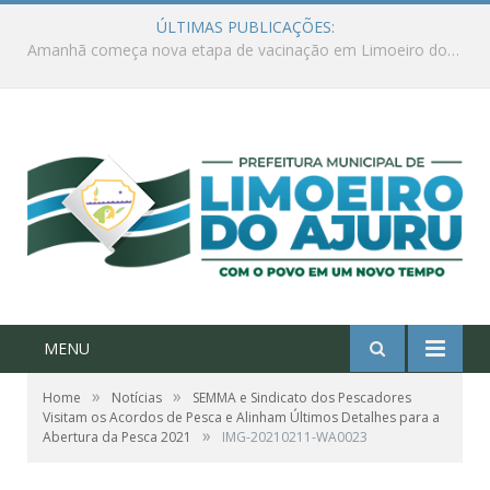
ÚLTIMAS PUBLICAÇÕES:
Ações de combate à Covid-19 na região ribeirinha de Limoeiro do Ajuru continuam
MENU
»
»
Home
Notícias
SEMMA e Sindicato dos Pescadores
Visitam os Acordos de Pesca e Alinham Últimos Detalhes para a
»
Abertura da Pesca 2021
IMG-20210211-WA0023