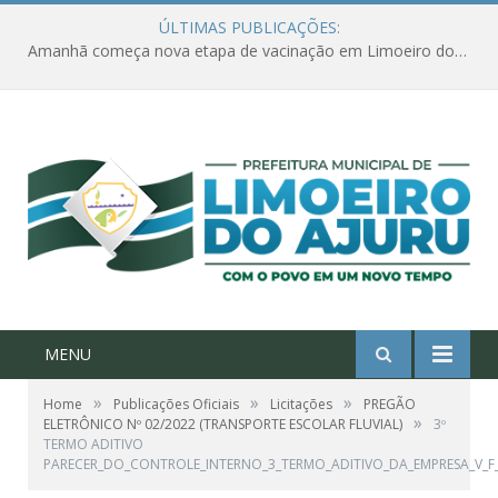
ÚLTIMAS PUBLICAÇÕES:
Amanhã começa nova etapa de vacinação em Limoeiro do Ajuru para idosos com 65 ou mais
MENU
»
»
»
Home
Publicações Oficiais
Licitações
PREGÃO
»
ELETRÔNICO Nº 02/2022 (TRANSPORTE ESCOLAR FLUVIAL)
3º
TERMO ADITIVO
PARECER_DO_CONTROLE_INTERNO_3_TERMO_ADITIVO_DA_EMPRESA_V_F