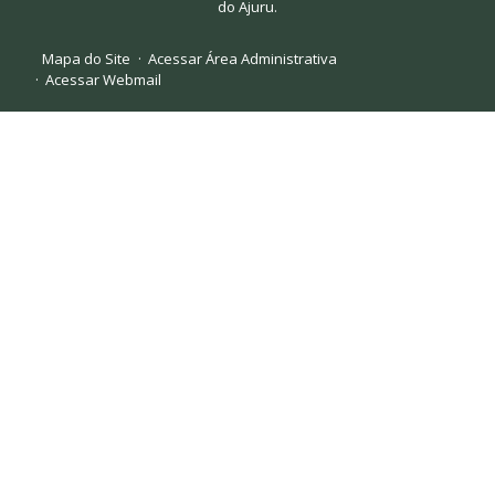
do Ajuru.
Mapa do Site
Acessar Área Administrativa
Acessar Webmail