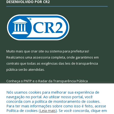
DESENVOLVIDO POR CR2
Muito mais que
criar site
ou
sistema para prefeituras
!
Realizamos uma
assessoria
completa, onde garantimos em
contrato que todas as exigências das
leis de transparência
pública
serão atendidas.
Conheça o
PNTP
e o
Radar da Transparência Pública
Nós usamos cookies para melhorar sua experiência de
navegação no portal. Ao utilizar nosso portal, você
concorda com a política de monitoramento de cookies.
Para ter mais informações sobre como isso é feito, acesse
Todos os direitos reservados a Prefeitura Municipal de Limoeiro
Política de cookies (
Leia mais
). Se você concorda, clique em
do Ajuru.