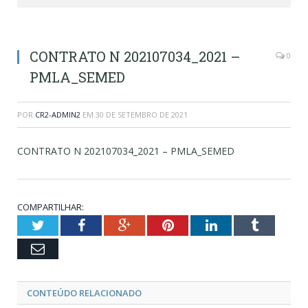
CONTRATO N 202107034_2021 –
0
PMLA_SEMED
POR
CR2-ADMIN2
EM
30 DE SETEMBRO DE 2021
CONTRATO N 202107034_2021 – PMLA_SEMED
COMPARTILHAR:
Twitter
Facebook
Google+
Pinterest
LinkedIn
Tumblr
Email
CONTEÚDO RELACIONADO