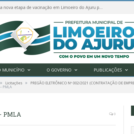
Amanhã começa nova etapa de vacinação em Limoeiro do Ajuru para idosos com 65 ou mais
 MUNICÍPIO
O GOVERNO
PUBLICAÇÕES
»
»
Licitações
PREGÃO ELETRÔNICO Nº 002/2021 (CONTRATAÇÃO DE EMPR
– PMLA
 – PMLA
0