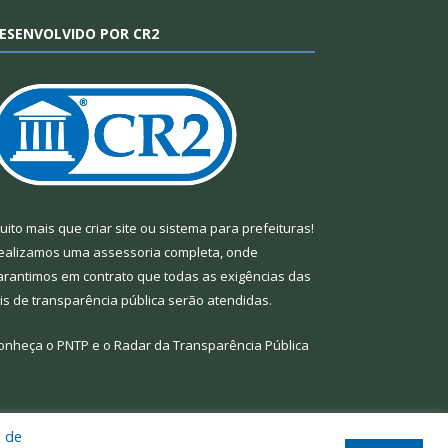
ESENVOLVIDO POR CR2
uito mais que
criar site
ou
sistema para prefeituras
!
ealizamos uma
assessoria
completa, onde
arantimos em contrato que todas as exigências das
eis de transparência pública
serão atendidas.
onheça o
PNTP
e o
Radar da Transparência Pública
a de