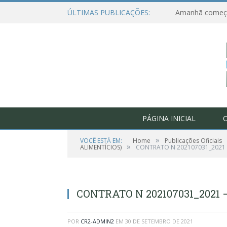
ÚLTIMAS PUBLICAÇÕES:
PÁGINA INICIAL
O
»
VOCÊ ESTÁ EM:
Home
Publicações Oficiais
»
ALIMENTÍCIOS)
CONTRATO N 202107031_2021 
CONTRATO N 202107031_2021
POR
CR2-ADMIN2
EM
30 DE SETEMBRO DE 2021