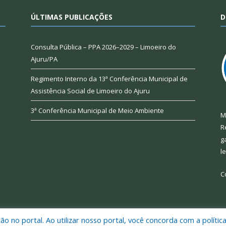
ÚLTIMAS PUBLICAÇÕES
D
Consulta Pública – PPA 2026–2029 – Limoeiro do
Ajuru/PA
Regimento Interno da 13ª Conferência Municipal de
Assistência Social de Limoeiro do Ajuru
3ª Conferência Municipal de Meio Ambiente
M
R
g
l
C
 no portal. Ao utilizar nosso portal, você concorda com a polític