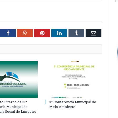
tter
Facebook
Google+
Pinterest
LinkedIn
Tumblr
Email
o Interno da 13ª
3ª Conferência Municipal de
cia Municipal de
Meio Ambiente
cia Social de Limoeiro