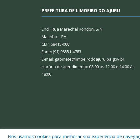
PREFEITURA DE LIMOEIRO DO AJURU
End.: Rua Marechal Rondon, S/N
Matinha – PA
CEP: 68415-000
Fone: (91) 98551-4783
E-mail: gabinete@limoeirodoajuru.pa.gov.br
Horário de atendimento: 08:00 às 12:00 e 14:00 às
18:00
Nós usamos cookies para melhorar sua experiência de navegação