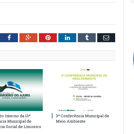
tter
Facebook
Google+
Pinterest
LinkedIn
Tumblr
Email
o Interno da 13ª
3ª Conferência Municipal de
cia Municipal de
Meio Ambiente
cia Social de Limoeiro