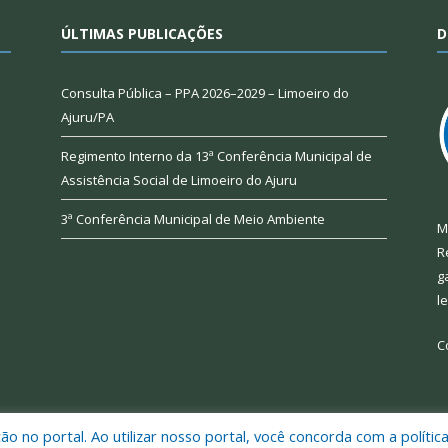
ÚLTIMAS PUBLICAÇÕES
D
Consulta Pública – PPA 2026–2029 – Limoeiro do
Ajuru/PA
Regimento Interno da 13ª Conferência Municipal de
Assistência Social de Limoeiro do Ajuru
3ª Conferência Municipal de Meio Ambiente
M
R
g
l
C
 no portal. Ao utilizar nosso portal, você concorda com a polític