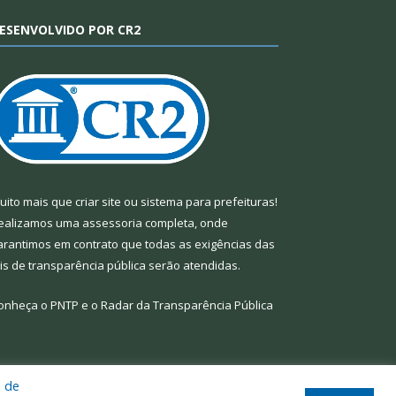
ESENVOLVIDO POR CR2
uito mais que
criar site
ou
sistema para prefeituras
!
ealizamos uma
assessoria
completa, onde
arantimos em contrato que todas as exigências das
eis de transparência pública
serão atendidas.
onheça o
PNTP
e o
Radar da Transparência Pública
a de