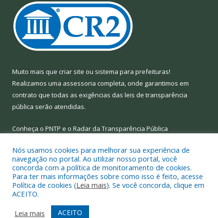
Muito mais que
criar site
ou
sistema para prefeituras
!
Realizamos uma
assessoria
completa, onde garantimos em
contrato que todas as exigências das
leis de transparência
pública
serão atendidas.
Conheça o
PNTP
e o
Radar da Transparência Pública
Nós usamos cookies para melhorar sua experiência de
navegação no portal. Ao utilizar nosso portal, você
concorda com a política de monitoramento de cookies.
Para ter mais informações sobre como isso é feito, acesse
Todos os direitos reservados a Prefeitura Municipal de Limoeiro
Política de cookies (
Leia mais
). Se você concorda, clique em
do Ajuru.
ACEITO.
Mapa do Site
Acessar Área Administrativa
ACEITO
Leia mais