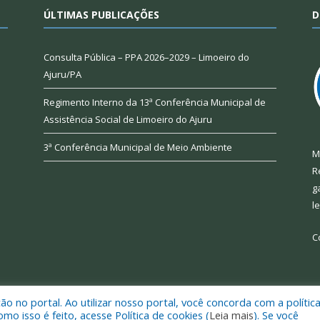
ÚLTIMAS PUBLICAÇÕES
D
Consulta Pública – PPA 2026–2029 – Limoeiro do
Ajuru/PA
Regimento Interno da 13ª Conferência Municipal de
Assistência Social de Limoeiro do Ajuru
3ª Conferência Municipal de Meio Ambiente
M
R
g
l
C
 no portal. Ao utilizar nosso portal, você concorda com a polític
 de Limoeiro do Ajuru.
Mapa do Si
 isso é feito, acesse Política de cookies (
Leia mais
). Se você