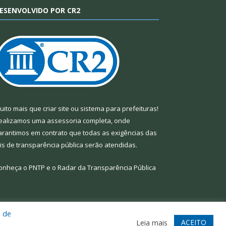
ESENVOLVIDO POR CR2
uito mais que
criar site
ou
sistema para prefeituras
!
ealizamos uma
assessoria
completa, onde
arantimos em contrato que todas as exigências das
eis de transparência pública
serão atendidas.
onheça o
PNTP
e o
Radar da Transparência Pública
a de
te
Acessar Área Administrativa
Acessar Webmail
ACEITO
Leia mais