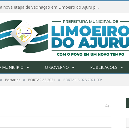
Amanhã começa nova etapa de vacinação em Limoeiro do Ajuru para idosos com 65 ou mais
 MUNICÍPIO
O GOVERNO
PUBLICAÇÕES
»
»
»
Portarias
PORTARIAS 2021
PORTARIA 028 2021 FEV
0