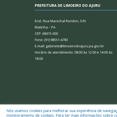
PREFEITURA DE LIMOEIRO DO AJURU
End.: Rua Marechal Rondon, S/N
Matinha – PA
CEP: 68415-000
Fone: (91) 98551-4783
E-mail: gabinete@limoeirodoajuru.pa.gov.br
Horário de atendimento: 08:00 às 12:00 e 14:00 às
18:00
Nós usamos cookies para melhorar sua experiência de navegação
Todos os direitos reservados a Prefeitura Municipal
monitoramento de cookies. Para ter mais informações sobre como