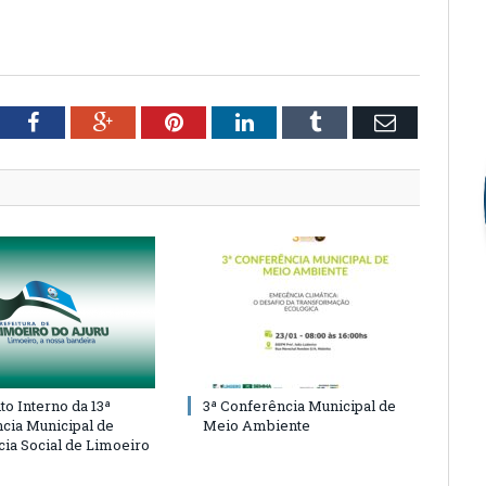
tter
Facebook
Google+
Pinterest
LinkedIn
Tumblr
Email
o Interno da 13ª
3ª Conferência Municipal de
cia Municipal de
Meio Ambiente
cia Social de Limoeiro