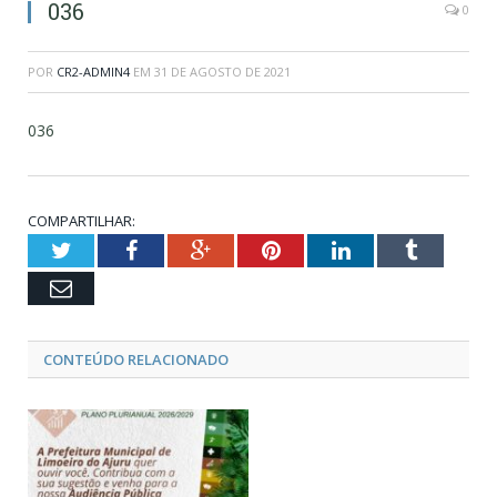
036
0
POR
CR2-ADMIN4
EM
31 DE AGOSTO DE 2021
036
COMPARTILHAR:
Twitter
Facebook
Google+
Pinterest
LinkedIn
Tumblr
Email
CONTEÚDO RELACIONADO