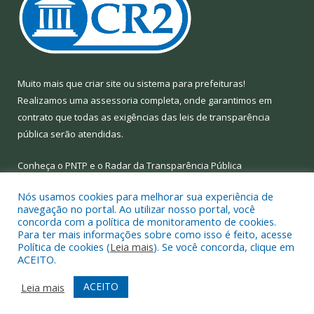
Muito mais que
criar site
ou
sistema para prefeituras
!
Realizamos uma
assessoria
completa, onde garantimos em
contrato que todas as exigências das
leis de transparência
pública
serão atendidas.
Conheça o
PNTP
e o
Radar da Transparência Pública
Nós usamos cookies para melhorar sua experiência de
navegação no portal. Ao utilizar nosso portal, você
concorda com a política de monitoramento de cookies.
Para ter mais informações sobre como isso é feito, acesse
Todos os direitos reservados a Prefeitura Municipal de Limoeiro
Política de cookies (
Leia mais
). Se você concorda, clique em
do Ajuru.
ACEITO.
Mapa do Site
Acessar Área Administrativa
ACEITO
Leia mais
Acessar Webmail