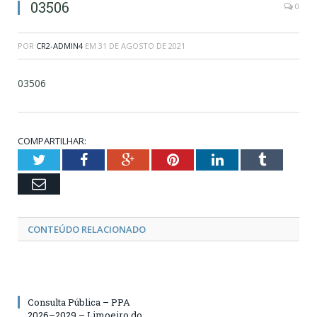
03506
0
POR
CR2-ADMIN4
EM
31 DE AGOSTO DE 2021
03506
COMPARTILHAR:
Twitter
Facebook
Google+
Pinterest
LinkedIn
Tumblr
Email
CONTEÚDO RELACIONADO
Consulta Pública – PPA
2026–2029 – Limoeiro do