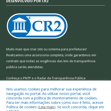
DESENVOLVIDO POR CR2
Muito mais que
criar site
ou
sistema para prefeituras
!
Realizamos uma
assessoria
completa, onde garantimos em
contrato que todas as exigências das
leis de transparência
pública
serão atendidas.
Conheça o
PNTP
e o
Radar da Transparência Pública
Nós usamos cookies para melhorar sua experiência de
navegação no portal. Ao utilizar nosso portal, você
concorda com a política de monitoramento de cookies.
Para ter mais informações sobre como isso é feito, acesse
Todos os direitos reservados a Prefeitura Municipal de Limoeiro
Política de cookies (
Leia mais
). Se você concorda, clique em
do Ajuru.