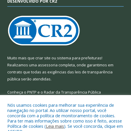
DESENVOLVIDO POR CR2
Muito mais que
criar site
ou
sistema para prefeituras
!
Realizamos uma
assessoria
completa, onde garantimos em
contrato que todas as exigências das
leis de transparência
pública
serão atendidas.
Conheça o
PNTP
e o
Radar da Transparência Pública
Nós usamos cookies para melhorar sua experiência de
navegação no portal. Ao utilizar nosso portal, você
concorda com a política de monitoramento de cookies.
Para ter mais informações sobre como isso é feito, acesse
Todos os direitos reservados a Prefeitura Municipal de Limoeiro
Política de cookies (
Leia mais
). Se você concorda, clique em
do Ajuru.