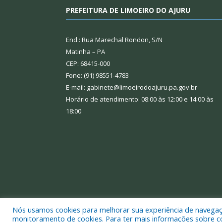
PREFEITURA DE LIMOEIRO DO AJURU
End.: Rua Marechal Rondon, S/N
Matinha – PA
CEP: 68415-000
Fone: (91) 98551-4783
E-mail: gabinete@limoeirodoajuru.pa.gov.br
Horário de atendimento: 08:00 às 12:00 e 14:00 às
18:00
Nós usamos cookies para melhorar sua experiência de navegação
Todos os direitos reservados a Prefeitura Municipal
monitoramento de cookies. Para ter mais informações sobre como