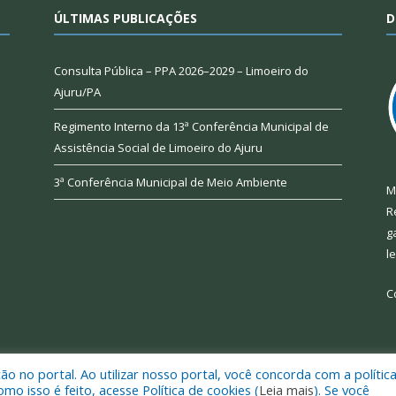
ÚLTIMAS PUBLICAÇÕES
D
Consulta Pública – PPA 2026–2029 – Limoeiro do
Ajuru/PA
Regimento Interno da 13ª Conferência Municipal de
Assistência Social de Limoeiro do Ajuru
3ª Conferência Municipal de Meio Ambiente
M
R
g
l
C
 no portal. Ao utilizar nosso portal, você concorda com a polític
 de Limoeiro do Ajuru.
Mapa do Si
 isso é feito, acesse Política de cookies (
Leia mais
). Se você