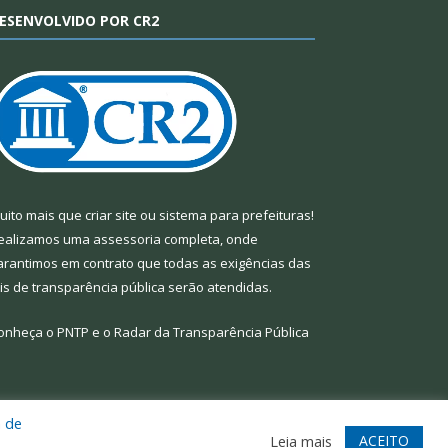
ESENVOLVIDO POR CR2
uito mais que
criar site
ou
sistema para prefeituras
!
ealizamos uma
assessoria
completa, onde
arantimos em contrato que todas as exigências das
eis de transparência pública
serão atendidas.
onheça o
PNTP
e o
Radar da Transparência Pública
a de
te
Acessar Área Administrativa
Acessar Webmail
ACEITO
Leia mais