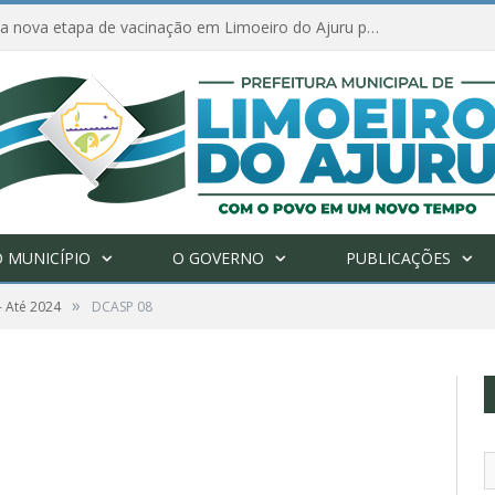
Amanhã começa nova etapa de vacinação em Limoeiro do Ajuru para idosos com 65 ou mais
 MUNICÍPIO
O GOVERNO
PUBLICAÇÕES
»
- Até 2024
DCASP 08