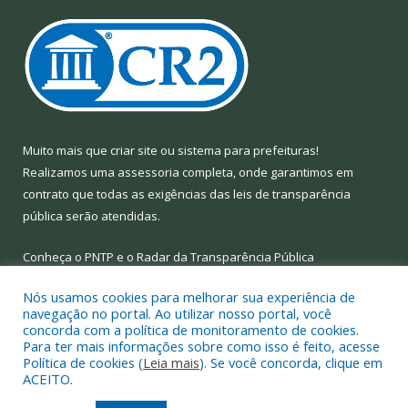
Muito mais que
criar site
ou
sistema para prefeituras
!
Realizamos uma
assessoria
completa, onde garantimos em
contrato que todas as exigências das
leis de transparência
pública
serão atendidas.
Conheça o
PNTP
e o
Radar da Transparência Pública
Nós usamos cookies para melhorar sua experiência de
navegação no portal. Ao utilizar nosso portal, você
concorda com a política de monitoramento de cookies.
Para ter mais informações sobre como isso é feito, acesse
Todos os direitos reservados a Prefeitura Municipal de Limoeiro
Política de cookies (
Leia mais
). Se você concorda, clique em
do Ajuru.
ACEITO.