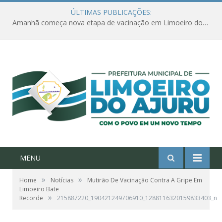
ÚLTIMAS PUBLICAÇÕES:
Amanhã começa nova etapa de vacinação em Limoeiro do Ajuru para idosos com 65 ou mais
MENU
»
»
Home
Notícias
Mutirão De Vacinação Contra A Gripe Em
Limoeiro Bate
»
Recorde
215887220_190421249706910_1288116320159833403_n