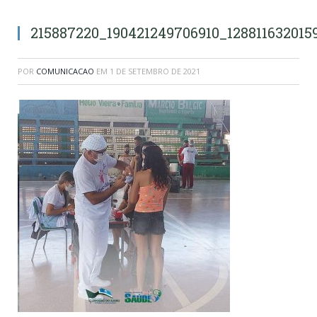
215887220_190421249706910_12881163201
POR
COMUNICACAO
EM
1 DE SETEMBRO DE 2021