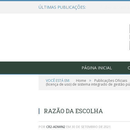
ÚLTIMAS PUBLICAÇÕES:
PÁGINA INICIAL
O
»
VOCÊ ESTÁ EM:
Home
Publicações Oficiais
(licença de uso) de sistema integrado de gestão pú
RAZÃO DA ESCOLHA
POR
CR2-ADMIN2
EM
30 DE SETEMBRO DE 2021