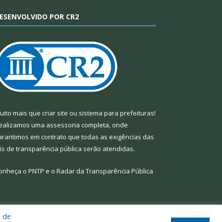
ESENVOLVIDO POR CR2
uito mais que
criar site
ou
sistema para prefeituras
!
ealizamos uma
assessoria
completa, onde
arantimos em contrato que todas as exigências das
eis de transparência pública
serão atendidas.
onheça o
PNTP
e o
Radar da Transparência Pública
a de