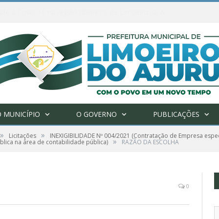
Ações de combate à Covid-19 na região ribeirinha de Limoeiro do Ajuru continuam
 MUNICÍPIO
O GOVERNO
PUBLICAÇÕES
»
»
Licitações
INEXIGIBILIDADE Nº 004/2021 (Contratação de Empresa espec
»
blica na área de contabilidade pública)
RAZÃO DA ESCOLHA
0