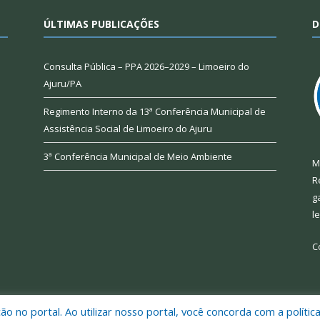
ÚLTIMAS PUBLICAÇÕES
D
Consulta Pública – PPA 2026–2029 – Limoeiro do
Ajuru/PA
Regimento Interno da 13ª Conferência Municipal de
Assistência Social de Limoeiro do Ajuru
3ª Conferência Municipal de Meio Ambiente
M
R
g
l
C
 no portal. Ao utilizar nosso portal, você concorda com a polític