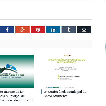
tter
Facebook
Google+
Pinterest
LinkedIn
Tumblr
Email
o Interno da 13ª
3ª Conferência Municipal de
cia Municipal de
Meio Ambiente
cia Social de Limoeiro