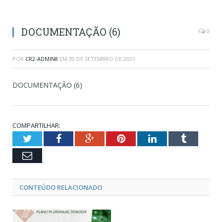
DOCUMENTAÇÃO (6)
0
POR
CR2-ADMIN8
EM
30 DE SETEMBRO DE 2021
DOCUMENTAÇÃO (6)
COMPARTILHAR:
Twitter
Facebook
Google+
Pinterest
LinkedIn
Tumblr
Email
CONTEÚDO RELACIONADO