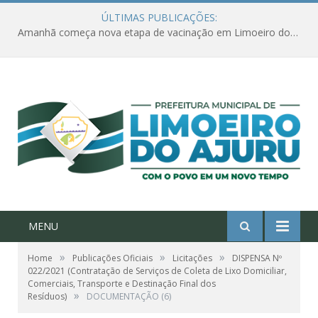
ÚLTIMAS PUBLICAÇÕES:
Ações de combate à Covid-19 na região ribeirinha de Limoeiro do Ajuru continuam
MENU
»
»
»
Home
Publicações Oficiais
Licitações
DISPENSA Nº
022/2021 (Contratação de Serviços de Coleta de Lixo Domiciliar,
Comerciais, Transporte e Destinação Final dos
»
Resíduos)
DOCUMENTAÇÃO (6)