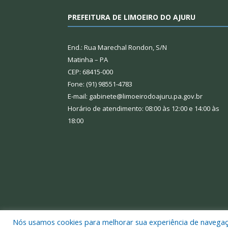
PREFEITURA DE LIMOEIRO DO AJURU
End.: Rua Marechal Rondon, S/N
Matinha – PA
CEP: 68415-000
Fone: (91) 98551-4783
E-mail: gabinete@limoeirodoajuru.pa.gov.br
Horário de atendimento: 08:00 às 12:00 e 14:00 às
18:00
Nós usamos cookies para melhorar sua experiência de navegação