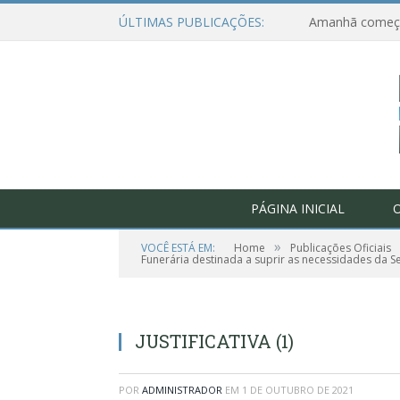
ÚLTIMAS PUBLICAÇÕES:
PÁGINA INICIAL
O
»
VOCÊ ESTÁ EM:
Home
Publicações Oficiais
Funerária destinada a suprir as necessidades da Se
JUSTIFICATIVA (1)
POR
ADMINISTRADOR
EM
1 DE OUTUBRO DE 2021