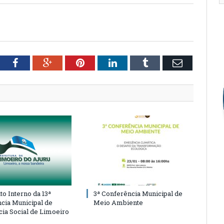
tter
Facebook
Google+
Pinterest
LinkedIn
Tumblr
Email
o Interno da 13ª
3ª Conferência Municipal de
cia Municipal de
Meio Ambiente
cia Social de Limoeiro