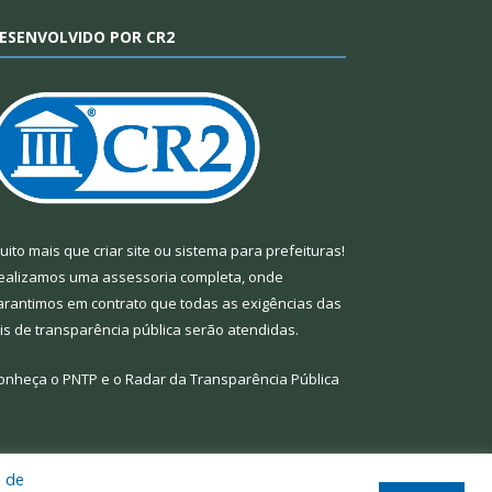
ESENVOLVIDO POR CR2
uito mais que
criar site
ou
sistema para prefeituras
!
ealizamos uma
assessoria
completa, onde
arantimos em contrato que todas as exigências das
eis de transparência pública
serão atendidas.
onheça o
PNTP
e o
Radar da Transparência Pública
a de