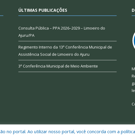
ÚLTIMAS PUBLICAÇÕES
D
Consulta Pública – PPA 2026–2029 – Limoeiro do
Ajuru/PA
Regimento Interno da 13ª Conferência Municipal de
Assistência Social de Limoeiro do Ajuru
3ª Conferência Municipal de Meio Ambiente
M
R
g
l
C
 no portal. Ao utilizar nosso portal, você concorda com a polític