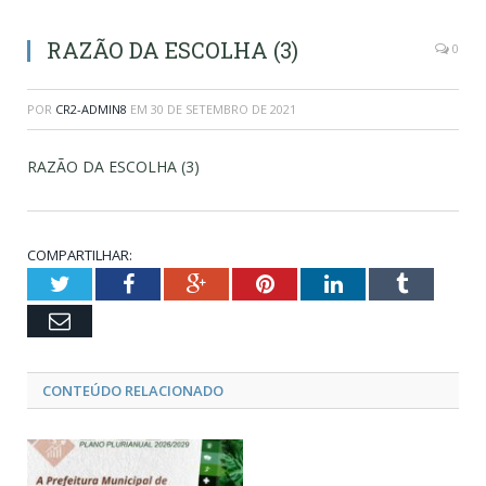
RAZÃO DA ESCOLHA (3)
0
POR
CR2-ADMIN8
EM
30 DE SETEMBRO DE 2021
RAZÃO DA ESCOLHA (3)
COMPARTILHAR:
Twitter
Facebook
Google+
Pinterest
LinkedIn
Tumblr
Email
CONTEÚDO RELACIONADO