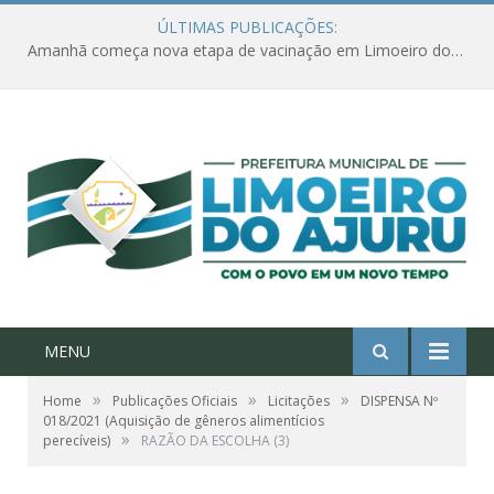
ÚLTIMAS PUBLICAÇÕES:
Amanhã começa nova etapa de vacinação em Limoeiro do Ajuru para idosos com 65 ou mais
MENU
»
»
»
Home
Publicações Oficiais
Licitações
DISPENSA Nº
018/2021 (Aquisição de gêneros alimentícios
»
perecíveis)
RAZÃO DA ESCOLHA (3)