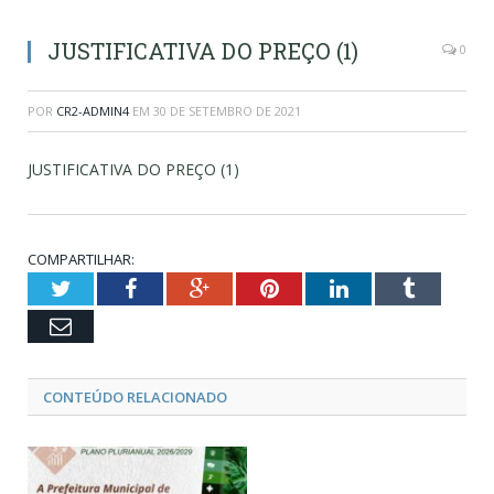
JUSTIFICATIVA DO PREÇO (1)
0
POR
CR2-ADMIN4
EM
30 DE SETEMBRO DE 2021
JUSTIFICATIVA DO PREÇO (1)
COMPARTILHAR:
Twitter
Facebook
Google+
Pinterest
LinkedIn
Tumblr
Email
CONTEÚDO RELACIONADO