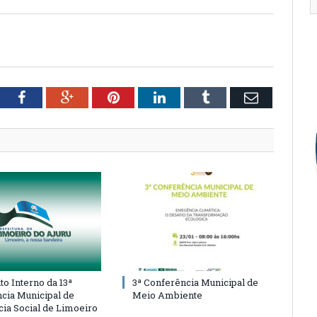
tter
Facebook
Google+
Pinterest
LinkedIn
Tumblr
Email
o Interno da 13ª
3ª Conferência Municipal de
cia Municipal de
Meio Ambiente
cia Social de Limoeiro