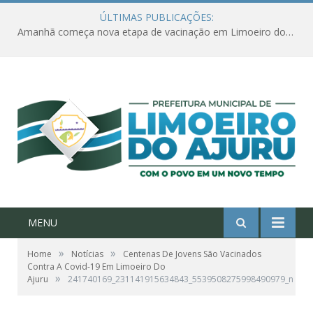
ÚLTIMAS PUBLICAÇÕES:
Amanhã começa nova etapa de vacinação em Limoeiro do Ajuru para idosos com 65 ou mais
MENU
»
»
Home
Notícias
Centenas De Jovens São Vacinados
Contra A Covid-19 Em Limoeiro Do
»
Ajuru
241740169_231141915634843_5539508275998490979_n