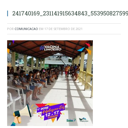
241740169_231141915634843_55395082759
POR
COMUNICACAO
EM
17 DE SETEMBRO DE 2021