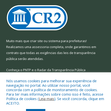
Muito mais que
criar site
ou
sistema para prefeituras
!
Realizamos uma
assessoria
completa, onde garantimos em
contrato que todas as exigências das
leis de transparência
pública
serão atendidas.
Conheça o
PNTP
e o
Radar da Transparência Pública
Nós usamos cookies para melhorar sua experiência de
navegação no portal. Ao utilizar nosso portal, você
concorda com a política de monitoramento de cookies.
Para ter mais informações sobre como isso é feito, acesse
Todos os direitos reservados a Prefeitura Municipal de Limoeiro
Política de cookies (
Leia mais
). Se você concorda, clique em
do Ajuru.
ACEITO.