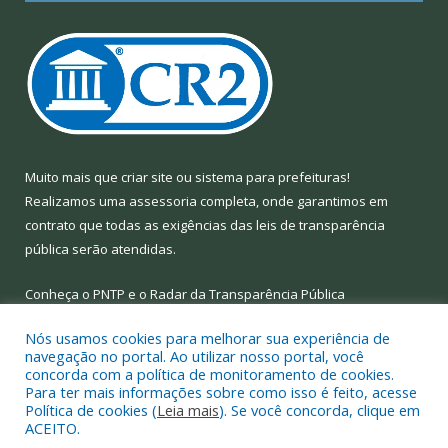
Muito mais que
criar site
ou
sistema para prefeituras
!
Realizamos uma
assessoria
completa, onde garantimos em
contrato que todas as exigências das
leis de transparência
pública
serão atendidas.
Conheça o
PNTP
e o
Radar da Transparência Pública
Nós usamos cookies para melhorar sua experiência de
navegação no portal. Ao utilizar nosso portal, você
concorda com a política de monitoramento de cookies.
Para ter mais informações sobre como isso é feito, acesse
Todos os direitos reservados a Prefeitura Municipal de Limoeiro
Política de cookies (
Leia mais
). Se você concorda, clique em
do Ajuru.
ACEITO.