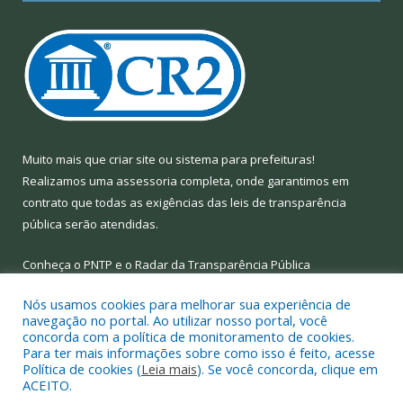
Muito mais que
criar site
ou
sistema para prefeituras
!
Realizamos uma
assessoria
completa, onde garantimos em
contrato que todas as exigências das
leis de transparência
pública
serão atendidas.
Conheça o
PNTP
e o
Radar da Transparência Pública
Nós usamos cookies para melhorar sua experiência de
navegação no portal. Ao utilizar nosso portal, você
concorda com a política de monitoramento de cookies.
Para ter mais informações sobre como isso é feito, acesse
Todos os direitos reservados a Prefeitura Municipal de Limoeiro
Política de cookies (
Leia mais
). Se você concorda, clique em
do Ajuru.
ACEITO.