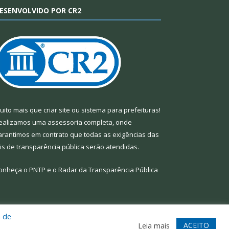
ESENVOLVIDO POR CR2
uito mais que
criar site
ou
sistema para prefeituras
!
ealizamos uma
assessoria
completa, onde
arantimos em contrato que todas as exigências das
eis de transparência pública
serão atendidas.
onheça o
PNTP
e o
Radar da Transparência Pública
a de
te
Acessar Área Administrativa
Acessar Webmail
ACEITO
Leia mais