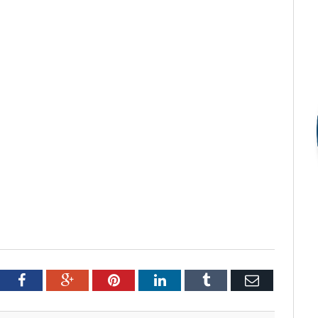
tter
Facebook
Google+
Pinterest
LinkedIn
Tumblr
Email