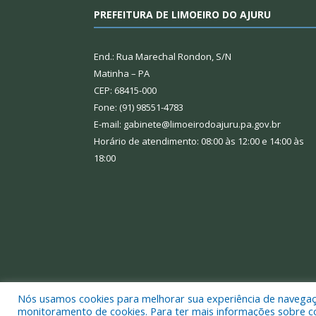
PREFEITURA DE LIMOEIRO DO AJURU
End.: Rua Marechal Rondon, S/N
Matinha – PA
CEP: 68415-000
Fone: (91) 98551-4783
E-mail: gabinete@limoeirodoajuru.pa.gov.br
Horário de atendimento: 08:00 às 12:00 e 14:00 às
18:00
Nós usamos cookies para melhorar sua experiência de navegação
Todos os direitos reservados a Prefeitura Municipal
monitoramento de cookies. Para ter mais informações sobre como