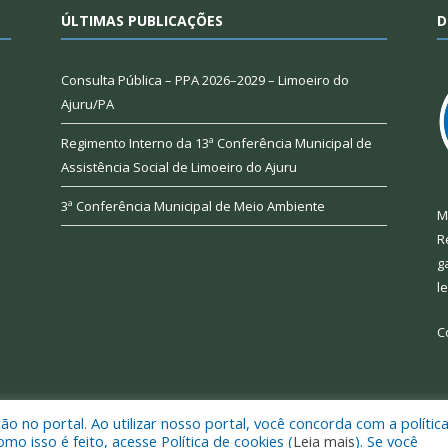
ÚLTIMAS PUBLICAÇÕES
D
Consulta Pública – PPA 2026–2029 – Limoeiro do
Ajuru/PA
Regimento Interno da 13ª Conferência Municipal de
Assistência Social de Limoeiro do Ajuru
3ª Conferência Municipal de Meio Ambiente
M
R
g
l
C
 no portal. Ao utilizar nosso portal, você concorda com a polític
 de Limoeiro do Ajuru.
Mapa do Si
 isso é feito, acesse Política de cookies (
Leia mais
). Se você