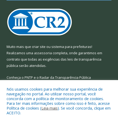
Muito mais que
criar site
ou
sistema para prefeituras
!
Realizamos uma
assessoria
completa, onde garantimos em
contrato que todas as exigências das
leis de transparência
pública
serão atendidas.
Conheça o
PNTP
e o
Radar da Transparência Pública
Nós usamos cookies para melhorar sua experiência de
navegação no portal. Ao utilizar nosso portal, você
concorda com a política de monitoramento de cookies.
Para ter mais informações sobre como isso é feito, acesse
Todos os direitos reservados a Prefeitura Municipal de Limoeiro
Política de cookies (
Leia mais
). Se você concorda, clique em
do Ajuru.
ACEITO.