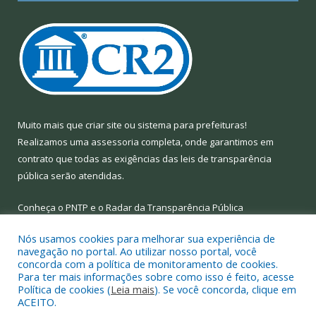
Muito mais que
criar site
ou
sistema para prefeituras
!
Realizamos uma
assessoria
completa, onde garantimos em
contrato que todas as exigências das
leis de transparência
pública
serão atendidas.
Conheça o
PNTP
e o
Radar da Transparência Pública
Nós usamos cookies para melhorar sua experiência de
navegação no portal. Ao utilizar nosso portal, você
concorda com a política de monitoramento de cookies.
Para ter mais informações sobre como isso é feito, acesse
Todos os direitos reservados a Prefeitura Municipal de Limoeiro
Política de cookies (
Leia mais
). Se você concorda, clique em
do Ajuru.
ACEITO.