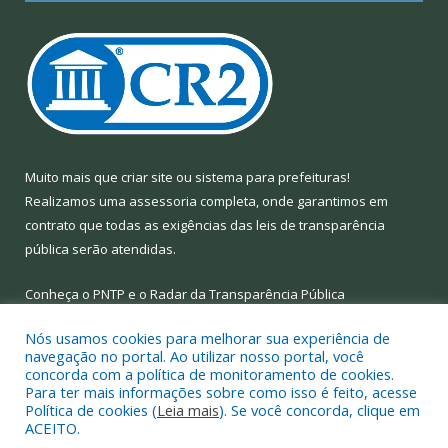
Muito mais que
criar site
ou
sistema para prefeituras
!
Realizamos uma
assessoria
completa, onde garantimos em
contrato que todas as exigências das
leis de transparência
pública
serão atendidas.
Conheça o
PNTP
e o
Radar da Transparência Pública
Nós usamos cookies para melhorar sua experiência de
navegação no portal. Ao utilizar nosso portal, você
concorda com a política de monitoramento de cookies.
Para ter mais informações sobre como isso é feito, acesse
Todos os direitos reservados a Prefeitura Municipal de Limoeiro
Política de cookies (
Leia mais
). Se você concorda, clique em
do Ajuru.
ACEITO.