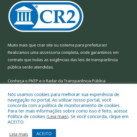
Muito mais que
criar site
ou
sistema para prefeituras
!
Realizamos uma
assessoria
completa, onde garantimos em
contrato que todas as exigências das
leis de transparência
pública
serão atendidas.
Conheça o
PNTP
e o
Radar da Transparência Pública
Nós usamos cookies para melhorar sua experiência de
navegação no portal. Ao utilizar nosso portal, você
concorda com a política de monitoramento de cookies.
Para ter mais informações sobre como isso é feito, acesse
Todos os direitos reservados a Prefeitura Municipal de Limoeiro
Política de cookies (
Leia mais
). Se você concorda, clique em
do Ajuru.
ACEITO.
Mapa do Site
Acessar Área Administrativa
ACEITO
Leia mais