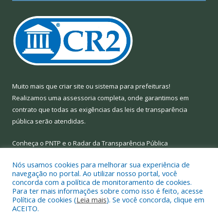
Muito mais que
criar site
ou
sistema para prefeituras
!
Realizamos uma
assessoria
completa, onde garantimos em
contrato que todas as exigências das
leis de transparência
pública
serão atendidas.
Conheça o
PNTP
e o
Radar da Transparência Pública
Nós usamos cookies para melhorar sua experiência de
navegação no portal. Ao utilizar nosso portal, você
concorda com a política de monitoramento de cookies.
Para ter mais informações sobre como isso é feito, acesse
Todos os direitos reservados a Prefeitura Municipal de Limoeiro
Política de cookies (
Leia mais
). Se você concorda, clique em
do Ajuru.
ACEITO.