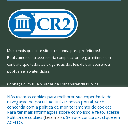
Muito mais que
criar site
ou
sistema para prefeituras
!
Realizamos uma
assessoria
completa, onde garantimos em
contrato que todas as exigências das
leis de transparência
pública
serão atendidas.
Conheça o
PNTP
e o
Radar da Transparência Pública
Nós usamos cookies para melhorar sua experiência de
navegação no portal. Ao utilizar nosso portal, você
concorda com a política de monitoramento de cookies.
Para ter mais informações sobre como isso é feito, acesse
Todos os direitos reservados a Prefeitura Municipal de Limoeiro
Política de cookies (
Leia mais
). Se você concorda, clique em
do Ajuru.
ACEITO.