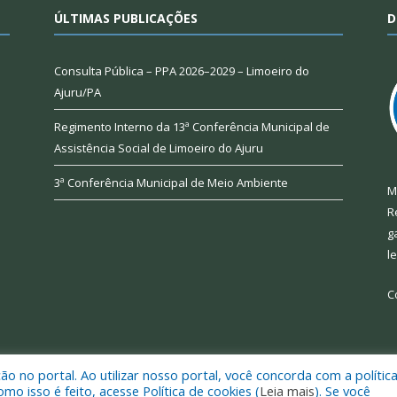
ÚLTIMAS PUBLICAÇÕES
D
Consulta Pública – PPA 2026–2029 – Limoeiro do
Ajuru/PA
Regimento Interno da 13ª Conferência Municipal de
Assistência Social de Limoeiro do Ajuru
3ª Conferência Municipal de Meio Ambiente
M
R
g
l
C
 no portal. Ao utilizar nosso portal, você concorda com a polític
 de Limoeiro do Ajuru.
Mapa do Si
 isso é feito, acesse Política de cookies (
Leia mais
). Se você