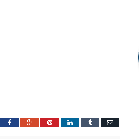
tter
Facebook
Google+
Pinterest
LinkedIn
Tumblr
Email