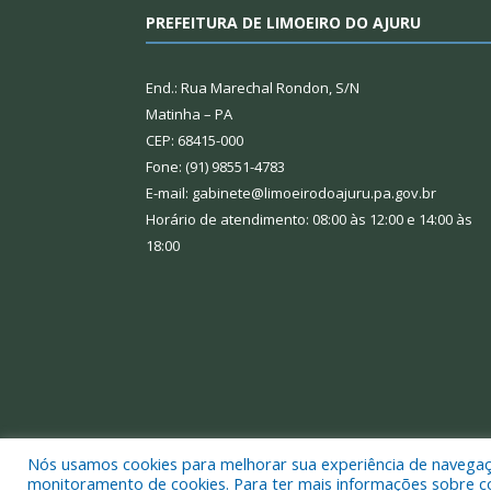
PREFEITURA DE LIMOEIRO DO AJURU
End.: Rua Marechal Rondon, S/N
Matinha – PA
CEP: 68415-000
Fone: (91) 98551-4783
E-mail: gabinete@limoeirodoajuru.pa.gov.br
Horário de atendimento: 08:00 às 12:00 e 14:00 às
18:00
Nós usamos cookies para melhorar sua experiência de navegação
Todos os direitos reservados a Prefeitura Municipal
monitoramento de cookies. Para ter mais informações sobre como