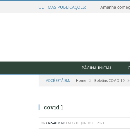
ÚLTIMAS PUBLICAÇÕES:
PÁGINA INICIAL
O
»
»
VOCÊ ESTÁ EM:
Home
Boletins COVID-19
covid 1
POR
CR2-ADMIN8
EM
17 DE JUNHO DE 2021