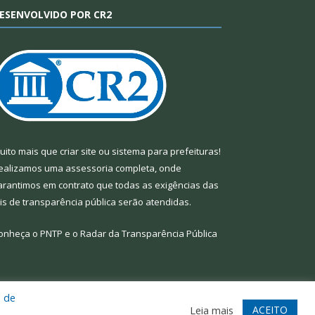
ESENVOLVIDO POR CR2
uito mais que
criar site
ou
sistema para prefeituras
!
ealizamos uma
assessoria
completa, onde
arantimos em contrato que todas as exigências das
eis de transparência pública
serão atendidas.
onheça o
PNTP
e o
Radar da Transparência Pública
a de
te
Acessar Área Administrativa
Acessar Webmail
ACEITO
Leia mais