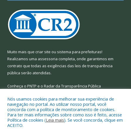
Muito mais que
criar site
ou
sistema para prefeituras
!
Realizamos uma
assessoria
completa, onde garantimos em
contrato que todas as exigências das
leis de transparência
pública
serão atendidas.
Conheça o
PNTP
e o
Radar da Transparência Pública
Nós usamos cookies para melhorar sua experiência de
navegação no portal. Ao utilizar nosso portal, você
concorda com a política de monitoramento de cookies.
Para ter mais informações sobre como isso é feito, acesse
Todos os direitos reservados a Prefeitura Municipal de Limoeiro
Política de cookies (
Leia mais
). Se você concorda, clique em
do Ajuru.
ACEITO.