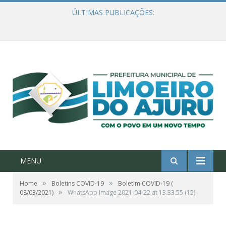
ÚLTIMAS PUBLICAÇÕES:
Ações de combate à Covid-19 na região ribeirinha de Limoeiro do Ajuru continuam
MENU
»
»
Home
Boletins COVID-19
Boletim COVID-19 (
»
08/03/2021)
WhatsApp Image 2021-04-22 at 13.33.55 (15)