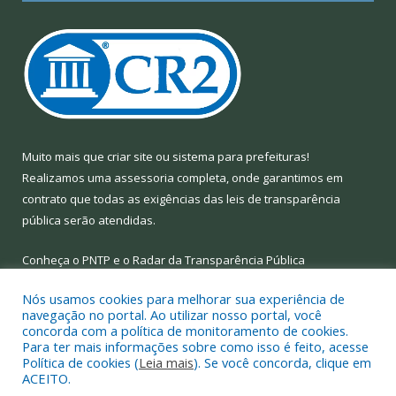
Muito mais que
criar site
ou
sistema para prefeituras
!
Realizamos uma
assessoria
completa, onde garantimos em
contrato que todas as exigências das
leis de transparência
pública
serão atendidas.
Conheça o
PNTP
e o
Radar da Transparência Pública
Nós usamos cookies para melhorar sua experiência de
navegação no portal. Ao utilizar nosso portal, você
concorda com a política de monitoramento de cookies.
Para ter mais informações sobre como isso é feito, acesse
Todos os direitos reservados a Prefeitura Municipal de Limoeiro
Política de cookies (
Leia mais
). Se você concorda, clique em
do Ajuru.
ACEITO.