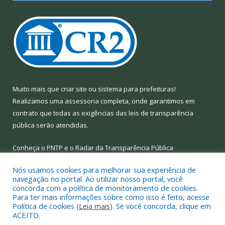
Muito mais que
criar site
ou
sistema para prefeituras
!
Realizamos uma
assessoria
completa, onde garantimos em
contrato que todas as exigências das
leis de transparência
pública
serão atendidas.
Conheça o
PNTP
e o
Radar da Transparência Pública
Nós usamos cookies para melhorar sua experiência de
navegação no portal. Ao utilizar nosso portal, você
concorda com a política de monitoramento de cookies.
Para ter mais informações sobre como isso é feito, acesse
Todos os direitos reservados a Prefeitura Municipal de Limoeiro
Política de cookies (
Leia mais
). Se você concorda, clique em
do Ajuru.
ACEITO.